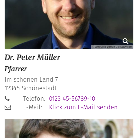
© CC0 Public Domain / Pixabay.com
Dr.
Peter
Müller
Pfarrer
Im schönen Land 7
12345
Schönestadt
Telefon:
0123 45-56789-10
E-Mail:
Klick zum E-Mail senden