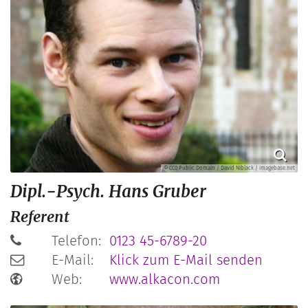
© CC0 Public Domain / David Niblack / imagebase.net
Dipl.-Psych.
Hans
Gruber
Referent
Telefon:
0123 45-6789-20
E-Mail:
Klick zum E-Mail senden
Web:
www.alkacon.com