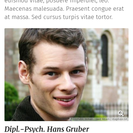
euismod vitae, posuere imperdiet, leo.
Maecenas malesuada. Praesent congue erat
at massa. Sed cursus turpis vitae tortor.
© CC0 Public Domain / David Niblack / imagebase.net
Dipl.-Psych.
Hans
Gruber