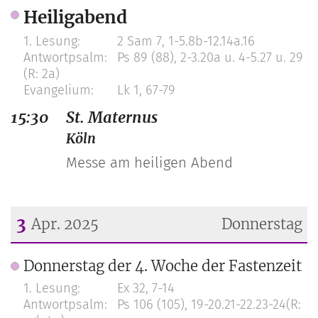
Datum: 24. Dezember 2024
Heiligabend
2 Sam 7, 1-5.8b-12.14a.16
Ps 89 (88), 2-3.20a u. 4-5.27 u. 29
(R: 2a)
Lk 1, 67-79
15:30
St. Maternus
Köln
Messe am heiligen Abend
3
Apr. 2025
Donnerstag
Datum: 3. April 2025
Donnerstag der 4. Woche der Fastenzeit
Ex 32, 7-14
Ps 106 (105), 19-20.21-22.23-24(R: