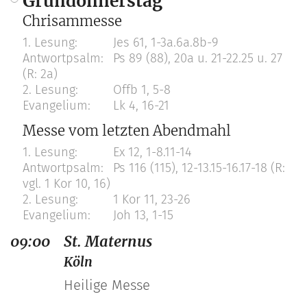
Gründonnerstag
Chrisammesse
Jes 61, 1-3a.6a.8b-9
Ps 89 (88), 20a u. 21-22.25 u. 27
(R: 2a)
Offb 1, 5-8
Lk 4, 16-21
Messe vom letzten Abendmahl
Ex 12, 1-8.11-14
Ps 116 (115), 12-13.15-16.17-18 (R:
vgl. 1 Kor 10, 16)
1 Kor 11, 23-26
Joh 13, 1-15
09:00
St. Maternus
Köln
Heilige Messe