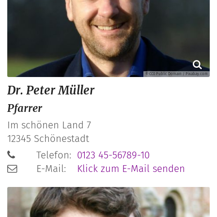
© CC0 Public Domain / Pixabay.com
Dr.
Peter
Müller
Pfarrer
Im schönen Land 7
12345
Schönestadt
Telefon:
0123 45-56789-10
E-Mail:
Klick zum E-Mail senden