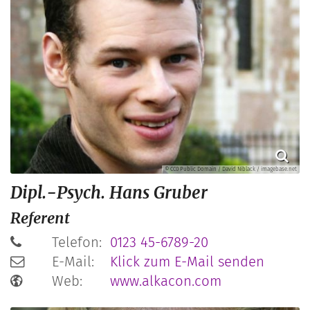
© CC0 Public Domain / David Niblack / imagebase.net
Dipl.-Psych.
Hans
Gruber
Referent
Telefon:
0123 45-6789-20
E-Mail:
Klick zum E-Mail senden
Web:
www.alkacon.com