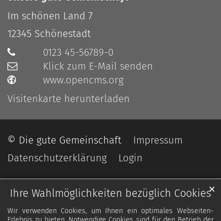
Im schönen Land 7
12345
Schönestadt
0123 45-56789-0
Klick zum E-Mail senden
www.opencms.org
Visitenkarte herunterladen
© Die gute Gemeinschaft
Impressum
Datenschutzerklärung
Login
✕
Ihre Wahlmöglichkeiten bezüglich Cookies
Wir verwenden Cookies, um Ihnen ein optimales Webseiten-
Erlebnis zu bieten. Notwendige Cookies sind für den Betrieb der