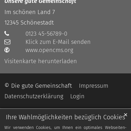
Unsere gute Gemeinschaft
Im schönen Land 7
12345
Schönestadt
0123 45-56789-0
Klick zum E-Mail senden
www.opencms.org
Visitenkarte herunterladen
© Die gute Gemeinschaft
Impressum
Datenschutzerklärung
Login
✕
Ihre Wahlmöglichkeiten bezüglich Cookies
Wir verwenden Cookies, um Ihnen ein optimales Webseiten-