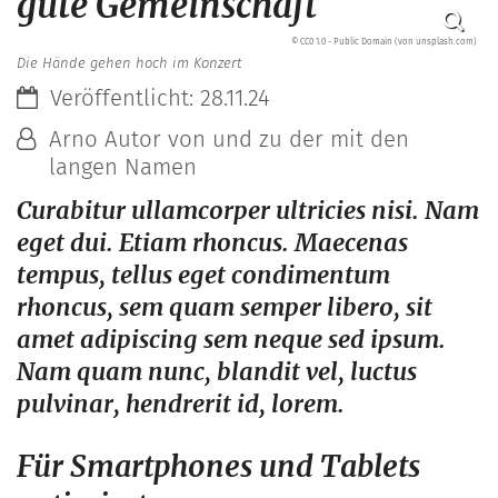
gute Gemeinschaft
© CC0 1.0 - Public Domain (von unsplash.com)
Die Hände gehen hoch im Konzert
Datum:
Veröffentlicht: 28.11.24
Von:
Arno Autor von und zu der mit den
langen Namen
Curabitur ullamcorper ultricies nisi. Nam
eget dui. Etiam rhoncus. Maecenas
tempus, tellus eget condimentum
rhoncus, sem quam semper libero, sit
amet adipiscing sem neque sed ipsum.
Nam quam nunc, blandit vel, luctus
pulvinar, hendrerit id, lorem.
Für Smartphones und Tablets